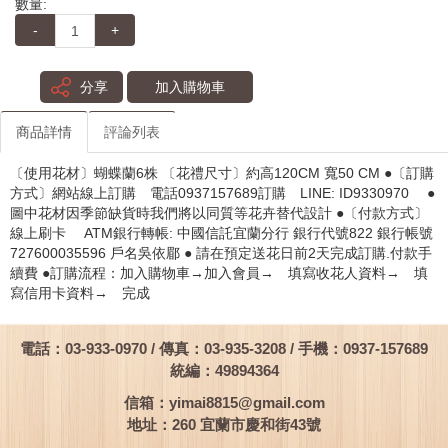
數量:
-
+
分享
加入購物車
商品詳情
評論列表
〔使用花材〕蝴蝶蘭6株 〔花禮尺寸〕約高120CM 寬50 CM ●〔訂購
方式〕網站線上訂購 電話0937157689訂購 LINE: ID9330970 ●
圖中花材因季節缺貨時我們將以同質等花卉替代設計 ●〔付款方式〕
線上刷卡 ATM銀行轉帳: 中國信託宜蘭分行 銀行代號822 銀行帳號
727600035596 戶名吳依郿 ● 請在預定送花日前2天完成訂購.付款手
續費 ●訂購流程：加入購物車→加入會員→ 填寫收花人資料→ 填
寫信用卡資料→ 完成
電話：03-933-0970 / 傳真：03-935-3208 / 手機：0937-157689
統編：49894364
信箱：
yimai8815@gmail.com
地址：260 宜蘭市慶和街43號