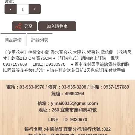
數量:
-
+
分享
加入購物車
商品詳情
評論列表
〔使用花材〕檸檬文心蘭 香水百合花 太陽花 紫菊花 電信蘭 〔花禮尺
寸〕約高210 CM 寬75CM ●〔訂購方式〕網站線上訂購 電話
0937157689 LINE: ID9330970 ● 圖中花材因季節缺貨時我們將
以同質等花卉替代設計 ● 請在預定送花日前2天完成訂購.付款手續
電話：03-933-0970 / 傳真：03-935-3208 / 手機：0937-157689
統編：49894364
信箱：
yimai8815@gmail.com
地址：260 宜蘭市慶和街43號
LINE ID 9330970
銀行名稱 :中國信託宜蘭分行/銀行代號 :822